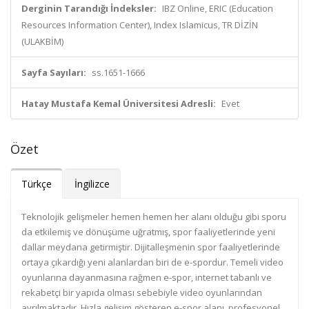
Derginin Tarandığı İndeksler:
IBZ Online, ERIC (Education
Resources Information Center), Index Islamicus, TR DİZİN
(ULAKBİM)
Sayfa Sayıları:
ss.1651-1666
Hatay Mustafa Kemal Üniversitesi Adresli:
Evet
Özet
Türkçe
İngilizce
Teknolojik gelişmeler hemen hemen her alanı olduğu gibi sporu
da etkilemiş ve dönüşüme uğratmış, spor faaliyetlerinde yeni
dallar meydana getirmiştir. Dijitalleşmenin spor faaliyetlerinde
ortaya çıkardığı yeni alanlardan biri de e-spordur. Temeli video
oyunlarına dayanmasına rağmen e-spor, internet tabanlı ve
rekabetçi bir yapıda olması sebebiyle video oyunlarından
ayrılmaktadır. Hızla gelişim gösteren e-spor alanı, profesyonel