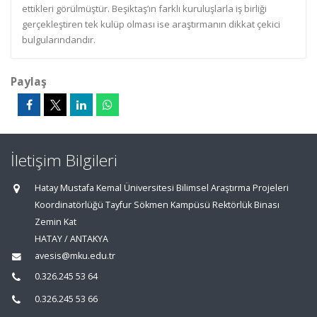
ettikleri görülmüştür. Beşiktaş’ın farklı kuruluşlarla iş birliği
gerçekleştiren tek kulüp olması ise araştırmanın dikkat çekici
bulgularındandır.
Paylaş
İletişim Bilgileri
Hatay Mustafa Kemal Üniversitesi Bilimsel Araştırma Projeleri
Koordinatörlüğü Tayfur Sökmen Kampüsü Rektörlük Binası
Zemin Kat
HATAY / ANTAKYA
avesis@mku.edu.tr
0.326.245 53 64
0.326.245 53 66