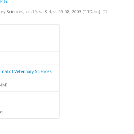
R G.
nary Sciences, cilt.19, sa.3-4, ss.55-58, 2003 (TRDizin)
ournal of Veterinary Sciences
BİM)
et