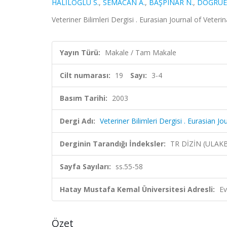
HALİLOĞLU S.
,
SEMACAN A.
,
BAŞPINAR N.
,
DOĞRUE
Veteriner Bilimleri Dergisi . Eurasian Journal of Veteri
Yayın Türü:
Makale / Tam Makale
Cilt numarası:
19
Sayı:
3-4
Basım Tarihi:
2003
Dergi Adı:
Veteriner Bilimleri Dergisi . Eurasian J
Derginin Tarandığı İndeksler:
TR DİZİN (ULAK
Sayfa Sayıları:
ss.55-58
Hatay Mustafa Kemal Üniversitesi Adresli:
Ev
Özet