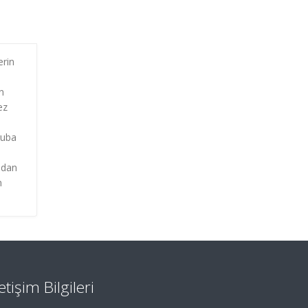
erin
n
ez
ruba
ndan
n
letişim Bilgileri