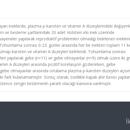
n ineklerde, plazma p-karoten ve vitamin A düzeylerindeki değişiml
 ve besleme şartlarındaki 20 adet Holstein ırkı inek üzerinde
muayeneler yapılarak reprodüktif problemleri olmadığı belirlenen inekleri
. Tohumlama sonrası 0-23. günler arasında her bir inekten toplam 11 k
lazmap-karoten ve vitamin A düzeyleri belirlendi. Tohumlama sonrası
leri yapılarak gebe (n=11) ve gebe olmayanlar (n=9) olmak üzere iki g
tamin A düzeyleri arasında pozitif korelasyon gözlenirken, gebe
e gebe olmayanlar arasında ortalama plazma p-karoten düzeyleri açısı
de fark bulanamamıştır. Sonuç olarak; özellikle kapalı ahır besisi yapıla
rotence zengin beslemenin yararlı olacağı kanısına varılmıştır.
İ