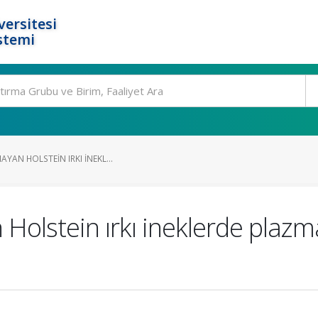
ersitesi
stemi
YAN HOLSTEIN IRKI INEKL...
olstein ırkı ineklerde plazm