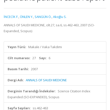
İNCECİK F.
,
ÖNLEN Y.
,
SANGÜN Ö.
,
Akoğlu S.
ANNALS OF SAUDI MEDICINE, cilt.27, sa.6, ss.462-463, 2007 (SCI-
Expanded, Scopus)
Yayın Türü:
Makale / Vaka Takdimi
Cilt numarası:
27
Sayı:
6
Basım Tarihi:
2007
Dergi Adı:
ANNALS OF SAUDI MEDICINE
Derginin Tarandığı İndeksler:
Science Citation Index
Expanded (SCI-EXPANDED), Scopus
Sayfa Sayıları:
ss.462-463