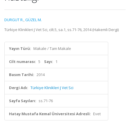
DURGUT R.
,
GÜZEL M.
Türkiye Klinikleri J Vet Sci, cilt.5, sa.1, ss.71-76, 2014 (Hakemli Dergi)
Yayın Türü:
Makale / Tam Makale
Cilt numarası:
5
Sayı:
1
Basım Tarihi:
2014
Dergi Adı:
Türkiye Klinikleri J Vet Sci
Sayfa Sayıları:
ss.71-76
Hatay Mustafa Kemal Üniversitesi Adresli:
Evet