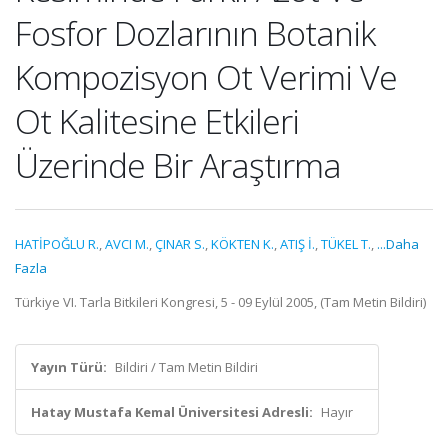
Fosfor Dozlarının Botanik
Kompozisyon Ot Verimi Ve
Ot Kalitesine Etkileri
Üzerinde Bir Araştırma
HATİPOĞLU R.
,
AVCI M.
,
ÇINAR S.
,
KÖKTEN K.
,
ATIŞ İ.
,
TÜKEL T.
,
...Daha
Fazla
Türkiye VI. Tarla Bitkileri Kongresi, 5 - 09 Eylül 2005, (Tam Metin Bildiri)
Yayın Türü:
Bildiri / Tam Metin Bildiri
Hatay Mustafa Kemal Üniversitesi Adresli:
Hayır