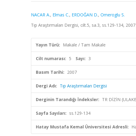
NACAR A.
,
Elmas C.
,
ERDOĞAN D.
,
Omeroglu S.
Tıp Araştırmaları Dergisi, cilt.5, sa.3, ss.129-134, 200
Yayın Türü:
Makale / Tam Makale
Cilt numarası:
5
Sayı:
3
Basım Tarihi:
2007
Dergi Adı:
Tıp Araştırmaları Dergisi
Derginin Tarandığı İndeksler:
TR DİZİN (ULAK
Sayfa Sayıları:
ss.129-134
Hatay Mustafa Kemal Üniversitesi Adresli:
Ha