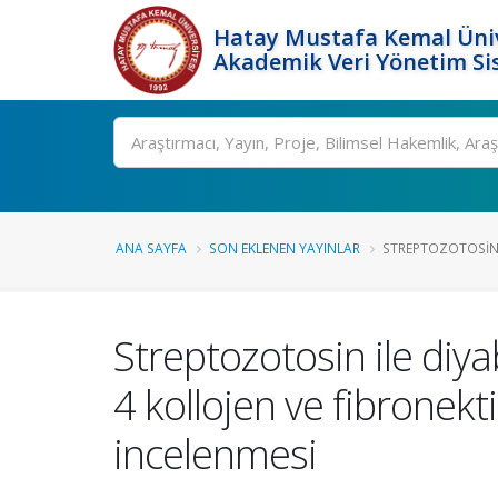
Hatay Mustafa Kemal Üniv
Akademik Veri Yönetim Si
Ara
ANA SAYFA
SON EKLENEN YAYINLAR
STREPTOZOTOSIN 
Streptozotosin ile diya
4 kollojen ve fibronek
incelenmesi