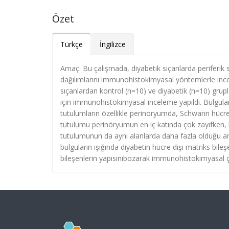
Özet
Türkçe
İngilizce
Amaç: Bu çalışmada, diyabetik sıçanlarda periferik sin
dağılımlarını immunohistokimyasal yöntemlerle incel
sıçanlardan kontrol (n=10) ve diyabetik (n=10) grupla
için immunohistokimyasal inceleme yapıldı. Bulgular
tutulumların özellikle perinöryumda, Schwann hücre
tutulumu perinöryumun en iç katında çok zayıfken, la
tutulumunun da aynı alanlarda daha fazla olduğu ama 
bulguların ışığında diyabetin hücre dışı matriks bil
bileşenlerin yapısınıbozarak immunohistokimyasal 