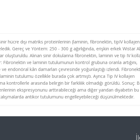
ir hücre dışı matriks proteinlerinin (laminin, fibronektin, tipIV kollajen
edik. Gereç ve Yöntem: 250 - 300 g ağırlığında, erişkin erkek Wistar A
r oluşturuldu. Alınan sinir dokularına fibronektin, laminin ve tip IV koll
: Fibronektin ve laminin tutulumunun kontrol grubuna oranla artığını,
 ve endonöral kân damarları çevresinde yoğunlaştığı izlendi. Fibronekt
minin tutulumu özellikle burada çok artmıştı. Ayrıca Tip IV kollajen
kontrollerle arasında belirgin bir farklılık olmadığı görüldü. Sonuç: 
eşenlerinin ekspresyonunu arttırabileceği ama diğer yandan diyabetin bu
çalışmalarda antikor tutulumunu engelleyebileceği düşünülmektedir.
İ