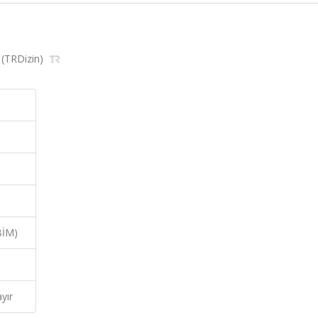
7 (TRDizin)
BİM)
yır