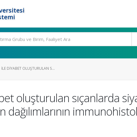
ersitesi
stemi
ILE DIYABET OLUŞTURULAN S...
bet oluşturulan sıçanlarda siya
tin dağılımlarının immunohist