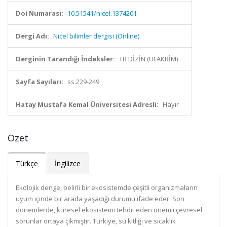
Doi Numarası:
10.51541/nicel.1374201
Dergi Adı:
Nicel bilimler dergisi (Online)
Derginin Tarandığı İndeksler:
TR DİZİN (ULAKBİM)
Sayfa Sayıları:
ss.229-249
Hatay Mustafa Kemal Üniversitesi Adresli:
Hayır
Özet
Türkçe
İngilizce
Ekolojik denge, belirli bir ekosistemde çeşitli organizmaların
uyum içinde bir arada yaşadığı durumu ifade eder. Son
dönemlerde, küresel ekosistemi tehdit eden önemli çevresel
sorunlar ortaya çıkmıştır. Türkiye, su kıtlığı ve sıcaklık