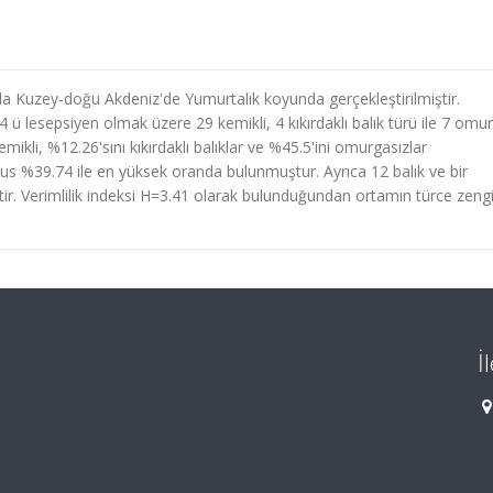
da Kuzey-doğu Akdeniz'de Yumurtalık koyunda gerçekleştirilmiştir.
 4 ü lesepsiyen olmak üzere 29 kemikli, 4 kıkırdaklı balık türü ile 7 omu
ikli, %12.26'sını kıkırdaklı balıklar ve %45.5'ini omurgasızlar
us %39.74 ile en yüksek oranda bulunmuştur. Ayrıca 12 balık ve bir
ir. Verimlilik indeksi H=3.41 olarak bulunduğundan ortamın türce zeng
İ