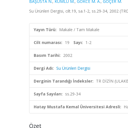
BAŞUSTA N.
,
KUMLU M.
,
GOKCE M. A.
,
GÖÇER M.
Su Ürünleri Dergisi, cilt.19, sa.1-2, ss.29-34, 2002 (TR
Yayın Türü:
Makale / Tam Makale
Cilt numarası:
19
Sayı:
1-2
Basım Tarihi:
2002
Dergi Adı:
Su Ürünleri Dergisi
Derginin Tarandığı İndeksler:
TR DİZİN (ULAK
Sayfa Sayıları:
ss.29-34
Hatay Mustafa Kemal Üniversitesi Adresli:
Ha
Özet