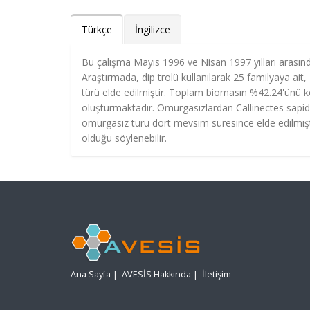
Türkçe
İngilizce
Bu çalışma Mayıs 1996 ve Nisan 1997 yılları arasın
Araştırmada, dip trolü kullanılarak 25 familyaya ait,
türü elde edilmiştir. Toplam biomasın %42.24'ünü kem
oluşturmaktadır. Omurgasızlardan Callinectes sapid
omurgasız türü dört mevsim süresince elde edilmişt
olduğu söylenebilir.
Ana Sayfa
|
AVESİS Hakkında
|
İletişim