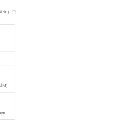
Dizin)
BİM)
yır