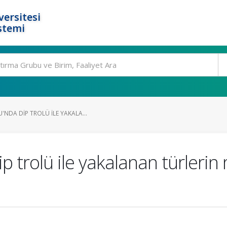
ersitesi
stemi
NDA DIP TROLÜ ILE YAKALA...
p trolü ile yakalanan türlerin