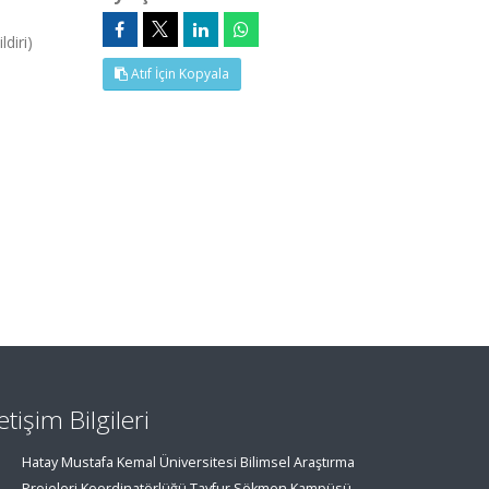
diri)
Atıf İçin Kopyala
letişim Bilgileri
Hatay Mustafa Kemal Üniversitesi Bilimsel Araştırma
Projeleri Koordinatörlüğü Tayfur Sökmen Kampüsü