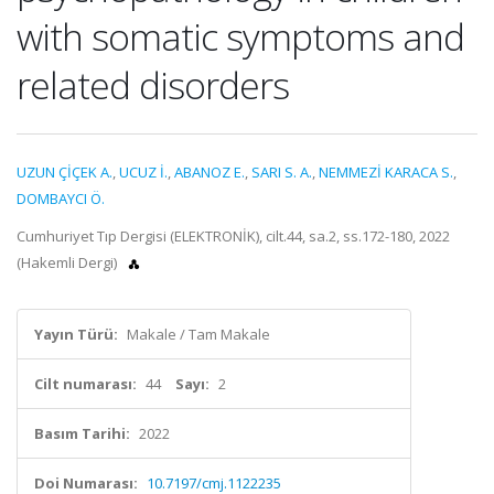
with somatic symptoms and
related disorders
UZUN ÇİÇEK A.
,
UCUZ İ.
,
ABANOZ E.
,
SARI S. A.
,
NEMMEZİ KARACA S.
,
DOMBAYCI Ö.
Cumhuriyet Tıp Dergisi (ELEKTRONİK), cilt.44, sa.2, ss.172-180, 2022
(Hakemli Dergi)
Yayın Türü:
Makale / Tam Makale
Cilt numarası:
44
Sayı:
2
Basım Tarihi:
2022
Doi Numarası:
10.7197/cmj.1122235