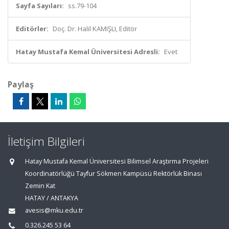
Sayfa Sayıları:
ss.79-104
Editörler:
Doç. Dr. Halil KAMIŞLI, Editör
Hatay Mustafa Kemal Üniversitesi Adresli:
Evet
Paylaş
İletişim Bilgileri
Hatay Mustafa Kemal Üniversitesi Bilimsel Araştırma Projeleri
Koordinatörlüğü Tayfur Sökmen Kampüsü Rektörlük Binası
Zemin Kat
HATAY / ANTAKYA
avesis@mku.edu.tr
0.326.245 53 64