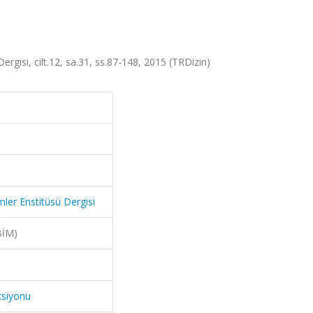
rgisi, cilt.12, sa.31, ss.87-148, 2015 (TRDizin)
mler Enstitüsü Dergisi
BİM)
ksiyonu