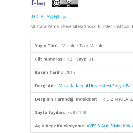
Balcı A.
,
Ayşegül Ş.
Mustafa Kemal Üniversitesi Sosyal Bilimler Enstitüsü De
Yayın Türü:
Makale / Tam Makale
Cilt numarası:
12
Sayı:
31
Basım Tarihi:
2015
Dergi Adı:
Mustafa Kemal Üniversitesi Sosyal Bili
Derginin Tarandığı İndeksler:
TR DİZİN (ULAK
Sayfa Sayıları:
ss.87-148
Açık Arşiv Koleksiyonu:
AVESİS Açık Erişim Kole