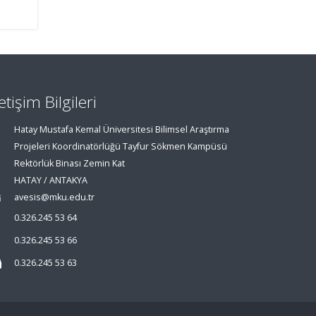
letişim Bilgileri
Hatay Mustafa Kemal Üniversitesi Bilimsel Araştırma
Projeleri Koordinatörlüğü Tayfur Sökmen Kampüsü
Rektörlük Binası Zemin Kat
HATAY / ANTAKYA
avesis@mku.edu.tr
0.326.245 53 64
0.326.245 53 66
0.326.245 53 63