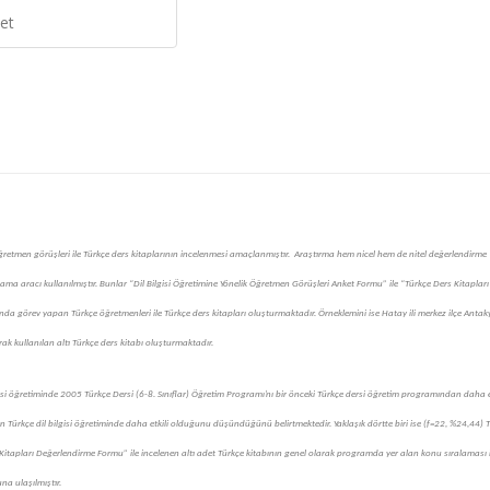
et
ğretmen görüşleri ile Türkçe ders kitaplarının incelenmesi amaçlanmıştır.
Araştırma hem nicel hem de nitel değerlendirme
 toplama aracı kullanılmıştır. Bunlar “Dil Bilgisi Öğretimine Yönelik Öğretmen Görüşleri Anket Formu” ile “Türkçe Ders Kitapları
da görev yapan Türkçe öğretmenleri ile Türkçe ders kitapları oluşturmaktadır. Örneklemini ise Hatay ili merkez ilçe Antak
k kullanılan altı Türkçe ders kitabı oluşturmaktadır.
si öğretiminde 2005 Türkçe Dersi (6-8. Sınıflar) Öğretim Programı’nı bir önceki Türkçe dersi öğretim programından daha e
Türkçe dil bilgisi öğretiminde daha etkili olduğunu düşündüğünü belirtmektedir. Yaklaşık dörtte biri ise (f=22, %24,44) T
Kitapları Değerlendirme Formu” ile incelenen altı adet Türkçe kitabının genel olarak programda yer alan konu sıralaması 
na ulaşılmıştır.