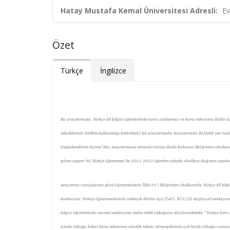
Hatay Mustafa Kemal Üniversitesi Adresli:
Ev
Özet
Türkçe
İngilizce
Bu araştırmada, Türkçe dil bilgisi öğretiminde konu sıralaması ve konu tekrarına ilişkin ö
tekniklerinin birlikte kullanıldığı betimleyici bir araştırmadır. Araştırmada iki farklı veri
Değerlendirme Formu”dur. Araştırmanın evrenini Hatay ilinde bulunan ilköğretim okulların
görev yapan 90 Türkçe öğretmeni ile 2011-2012 öğretim yılında okullara dağıtımı yapılara
Araştırma sonuçlarına göre öğretmenlerin %80.51’i ilköğretim okullarında Türkçe dil bilgi
bulmuştur. Türkçe öğretmenlerinin yaklaşık dörtte üçü (f=65, %72,22) doğrusal yaklaşımın 
bilgisi öğretiminde sarmal yaklaşımın daha etkili olduğunu düşünmektedir. “Türkçe Ders 
içinde olduğu fakat konu tekrarına yönelik tekrar yönergelerinin çok kısıtlı olduğu sonucu