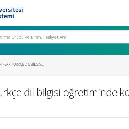
ersitesi
stemi
IFLAR TÜRKÇE DIL BILGIS...
Türkçe dil bilgisi öğretiminde 