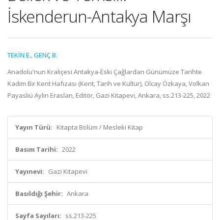
İskenderun-Antakya Marşı
TEKİN E.
,
GENÇ B.
Anadolu'nun Kraliçesi Antakya-Eski Çağlardan Günümüze Tarihte
Kadim Bir Kent Hafızası (Kent, Tarih ve Kültür), Olcay Özkaya, Volkan
Payaslıü Aylin Eraslan, Editör, Gazi Kitapevi, Ankara, ss.213-225, 2022
Yayın Türü:
Kitapta Bölüm / Mesleki Kitap
Basım Tarihi:
2022
Yayınevi:
Gazi Kitapevi
Basıldığı Şehir:
Ankara
Sayfa Sayıları:
ss.213-225