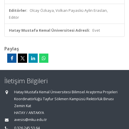
Editörler:
Olcay Özkaya, Volkan Payaslıü Aylin Eraslan,
Editör
Hatay Mustafa Kemal Üniversitesi Adresli:
Evet
Paylaş
İletişim Bilgileri
Hatay Mustafa Kemal Üniversitesi Bilimsel Araştırma Projeleri
Koordinatörlüğü Tayfur Sökmen Kampüsü Rektörlük Binası
Zemin Kat
HATAY / ANTAKYA
avesis@mku.edu.tr
0.326.245 53 64