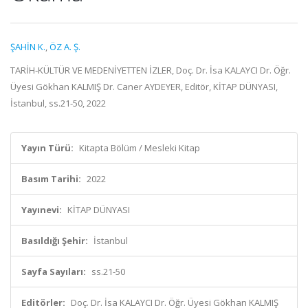
ŞAHİN K.
,
ÖZ A. Ş.
TARİH‐KÜLTÜR VE MEDENİYETTEN İZLER, Doç. Dr. İsa KALAYCI Dr. Öğr.
Üyesi Gökhan KALMIŞ Dr. Caner AYDEYER, Editör, KİTAP DÜNYASI,
İstanbul, ss.21-50, 2022
Yayın Türü:
Kitapta Bölüm / Mesleki Kitap
Basım Tarihi:
2022
Yayınevi:
KİTAP DÜNYASI
Basıldığı Şehir:
İstanbul
Sayfa Sayıları:
ss.21-50
Editörler:
Doç. Dr. İsa KALAYCI Dr. Öğr. Üyesi Gökhan KALMIŞ