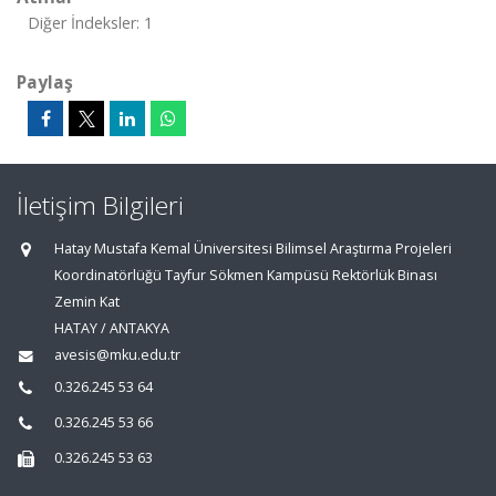
Diğer İndeksler: 1
Paylaş
İletişim Bilgileri
Hatay Mustafa Kemal Üniversitesi Bilimsel Araştırma Projeleri
Koordinatörlüğü Tayfur Sökmen Kampüsü Rektörlük Binası
Zemin Kat
HATAY / ANTAKYA
avesis@mku.edu.tr
0.326.245 53 64
0.326.245 53 66
0.326.245 53 63