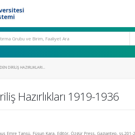
ersitesi
stemi
EN DIRILIŞ HAZIRLIKLARI...
iliş Hazırlıkları 1919-1936
nus Emre Tansü, Füsun Kara, Editör, Özgür Press, Gaziantep, ss.201-