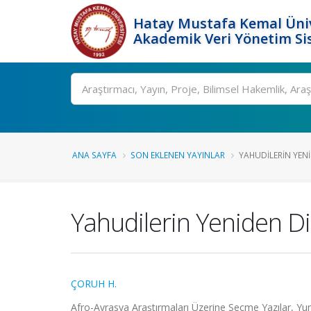
Hatay Mustafa Kemal Üniv
Akademik Veri Yönetim Si
Ara
ANA SAYFA
SON EKLENEN YAYINLAR
YAHUDILERIN YENID
Yahudilerin Yeniden Dir
ÇORUH H.
Afro-Avrasya Araştırmaları Üzerine Seçme Yazılar, Yu