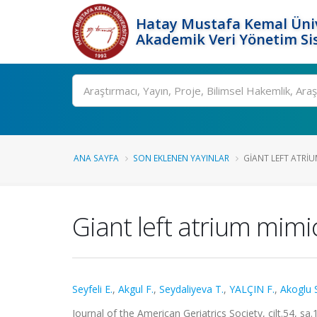
Hatay Mustafa Kemal Üniv
Akademik Veri Yönetim Si
Ara
ANA SAYFA
SON EKLENEN YAYINLAR
GIANT LEFT ATRIU
Giant left atrium mimi
Seyfeli E.
,
Akgul F.
,
Seydaliyeva T.
,
YALÇIN F.
,
Akoglu 
Journal of the American Geriatrics Society, cilt.54, s