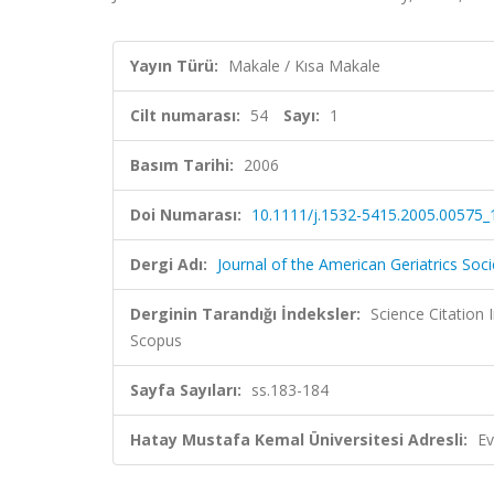
Yayın Türü:
Makale / Kısa Makale
Cilt numarası:
54
Sayı:
1
Basım Tarihi:
2006
Doi Numarası:
10.1111/j.1532-5415.2005.00575_
Dergi Adı:
Journal of the American Geriatrics Soci
Derginin Tarandığı İndeksler:
Science Citation
Scopus
Sayfa Sayıları:
ss.183-184
Hatay Mustafa Kemal Üniversitesi Adresli:
Ev