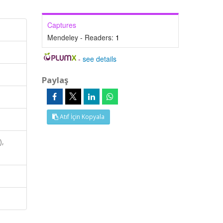
Captures
Mendeley - Readers:
1
-
see details
Paylaş
Atıf İçin Kopyala
),