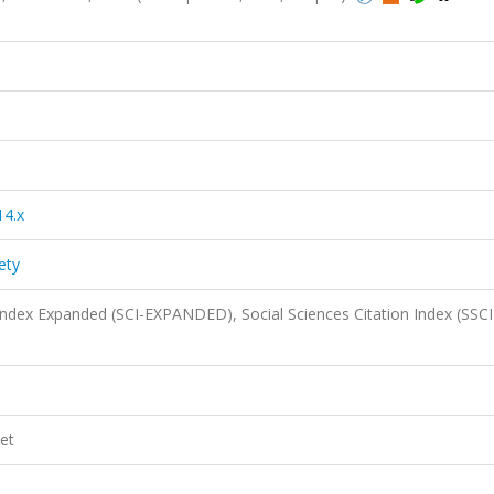
14.x
ety
 Index Expanded (SCI-EXPANDED), Social Sciences Citation Index (SSCI
et