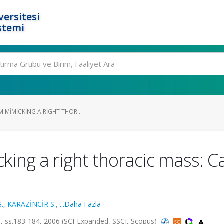
ersitesi
stemi
M MIMICKING A RIGHT THOR...
cking a right thoracic mass: C
S.
,
KARAZİNCİR S.
,
...Daha Fazla
a.1, ss.183-184, 2006 (SCI-Expanded, SSCI, Scopus)