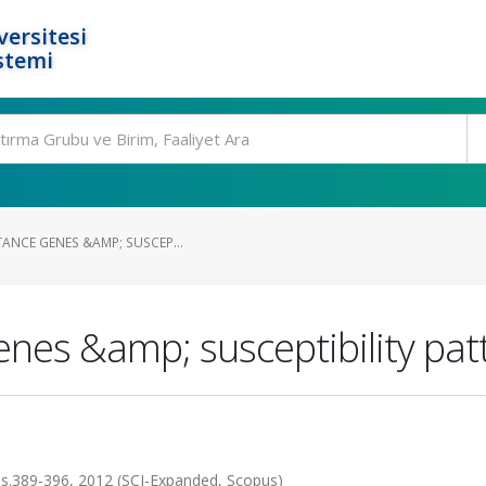
ersitesi
stemi
TANCE GENES &AMP; SUSCEP...
genes &amp; susceptibility pat
.389-396, 2012 (SCI-Expanded, Scopus)