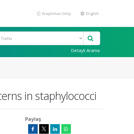
Araştırmacı Girişi
English
Detaylı Arama
terns in staphylococci
Paylaş