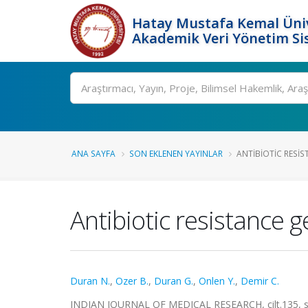
Hatay Mustafa Kemal Üniv
Akademik Veri Yönetim Si
Ara
ANA SAYFA
SON EKLENEN YAYINLAR
ANTIBIOTIC RESIS
Antibiotic resistance 
Duran N.
,
Ozer B.
,
Duran G.
,
Onlen Y.
,
Demir C.
INDIAN JOURNAL OF MEDICAL RESEARCH, cilt.135, ss