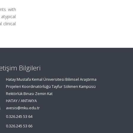
nts with
atypical
 clinical
letişim Bilgileri
Hatay Mustafa Kemal Üniversitesi Bilimsel Araştırma
Projeleri Koordinatörlüğü Tayfur Sökmen Kampüsü
Rektörlük Binası Zemin Kat
HATAY / ANTAKYA
avesis@mku.edu.tr
0.326.245 53 64
0.326.245 53 66