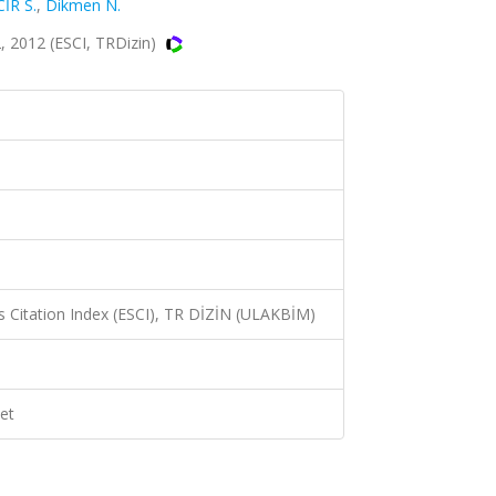
İR S.
,
Dikmen N.
, 2012 (ESCI, TRDizin)
 Citation Index (ESCI), TR DİZİN (ULAKBİM)
et