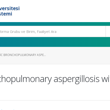
ersitesi
stemi
GIC BRONCHOPULMONARY ASPE...
chopulmonary aspergillosis with