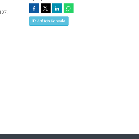
137,
Atıf İçin Kopyala