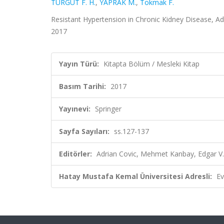
TURGUT F. H.
,
YAPRAK M.
,
Tokmak F.
Resistant Hypertension in Chronic Kidney Disease, Ad
2017
Yayın Türü:
Kitapta Bölüm / Mesleki Kitap
Basım Tarihi:
2017
Yayınevi:
Springer
Sayfa Sayıları:
ss.127-137
Editörler:
Adrian Covic, Mehmet Kanbay, Edgar V.
Hatay Mustafa Kemal Üniversitesi Adresli:
Ev