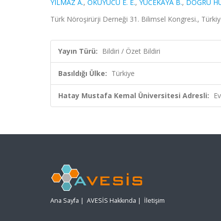
YILMAZ A.
,
OKUYUCU E. E.
,
YÜCEKAYA B.
,
DOĞRU HÜ
Türk Nöroşirürji Derneği 31. Bilimsel Kongresi., Türkiy
Yayın Türü:
Bildiri / Özet Bildiri
Basıldığı Ülke:
Türkiye
Hatay Mustafa Kemal Üniversitesi Adresli:
Ev
Ana Sayfa
|
AVESİS Hakkında
|
İletişim