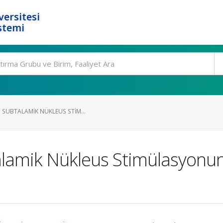
ersitesi
stemi
 SUBTALAMIK NÜKLEUS STIM...
talamik Nükleus Stimülasyon