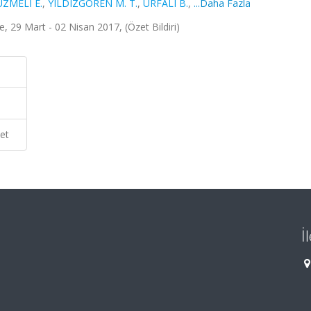
ZMELİ E.
,
YILDIZGÖREN M. T.
,
URFALI B.
,
...Daha Fazla
e, 29 Mart - 02 Nisan 2017, (Özet Bildiri)
et
İ