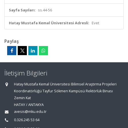
Sayfa Sayıları:
ss.44-56
Hatay Mustafa Kemal Üniversitesi Adresli:
Evet
Paylaş
İletişim Bilgileri
Hatay Mustafa Kemal Üniversitesi Bilimsel Araştırma Projeleri
Koordinatörlüğü Tayfur Sökmen Kampüsü Rektörlük Binası
Zemin Kat
HATAY / ANTAKYA
avesis@mku.edu.tr
0.326.245 53 64