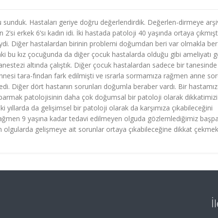
yu sunduk. Hastaları geriye doğru değerlendirdik. Değerlen-dirmeye arşi
n 2’si erkek 6’sı kadın idi. İki hastada patoloji 40 yaşında ortaya çıkmışt
ndeydi. Diğer hastalardan birinin problemi doğumdan beri var olmakla be
ki bu kız çocuğunda da diğer çocuk hastalarda olduğu gibi ameliyatı g
 anestezi altında çalıştık. Diğer çocuk hastalardan sadece bir tanesinde
nnesi tara-fından fark edilmişti ve ısrarla sormamıza rağmen anne so
edi. Diğer dört hastanın sorunları doğumla beraber vardı. Bir hastamı
aşparmak patolojisinin daha çok doğumsal bir patoloji olarak dikkatimizi
ıllarda da gelişimsel bir patoloji olarak da karşımıza çıkabileceğini
 rağmen 9 yaşına kadar tedavi edilmeyen olguda gözlemlediğimiz başpa
n olgularda gelişmeye ait sorunlar ortaya çıkabileceğine dikkat çekme
İ