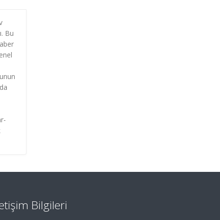
v
ı. Bu
raber
enel
runun
zda
r-
k
letişim Bilgileri