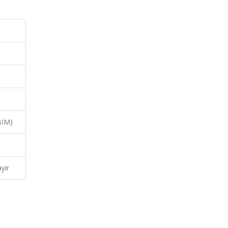
BİM)
yır