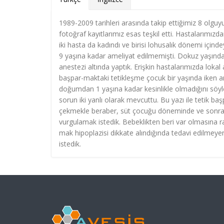
1989-2009 tarihleri arasında takip ettiğimiz 8 olgu
fotoğraf kayıtlarımız esas teşkil etti. Hastalarımızda
iki hasta da kadındı ve birisi lohusalık dönemi içi
9 yaşına kadar ameliyat edilmemişti. Dokuz yaşında
anestezi altında yaptık. Erişkin hastalarımızda lokal
başpar-maktaki tetikleşme çocuk bir yaşında iken a
doğumdan 1 yaşına kadar kesinlikle olmadığını söyl
sorun iki yanlı olarak mevcuttu. Bu yazı ile tetik b
çekmekle beraber, süt çocuğu döneminde ve sonraki y
vurgulamak istedik. Bebeklikten beri var olmasına
mak hipoplazisi dikkate alındığında tedavi edilmeye
istedik.