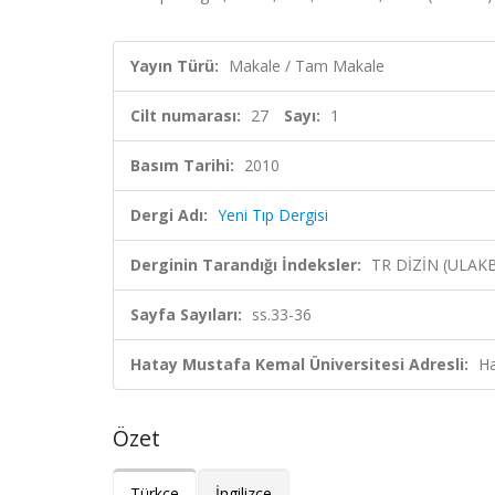
Yayın Türü:
Makale / Tam Makale
Cilt numarası:
27
Sayı:
1
Basım Tarihi:
2010
Dergi Adı:
Yeni Tıp Dergisi
Derginin Tarandığı İndeksler:
TR DİZİN (ULAK
Sayfa Sayıları:
ss.33-36
Hatay Mustafa Kemal Üniversitesi Adresli:
Ha
Özet
Türkçe
İngilizce