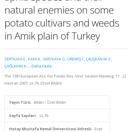
natural enemies on some
potato cultivars and weeds
in Amik plain of Turkey
SERTKAYA E.
,
KAYA K.
,
SERTKAYA G.
,
ÜREMİŞ İ.
,
ÇALIŞKAN M. E.
,
ÇAĞLAYAN K.
,
...Daha Fazla
The 13th European Ass. For Potato Res. Virol. Section Meeting, 17 - 22
Haziran 2007, ss.76, (Özet Bildiri)
Yayın Türü:
Bildiri / Özet Bildiri
Sayfa Sayıları:
ss.76
Hatay Mustafa Kemal Üniversitesi Adresli:
Evet