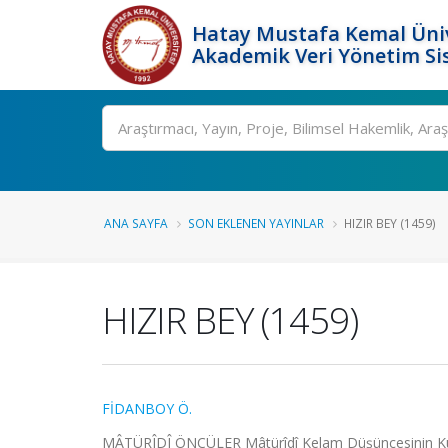
Hatay Mustafa Kemal Üniv
Akademik Veri Yönetim Si
Ara
ANA SAYFA
SON EKLENEN YAYINLAR
HIZIR BEY (1459)
HIZIR BEY (1459)
FİDANBOY Ö.
MÂTÜRÎDÎ ÖNCÜLER Mâtürîdî Kelam Düşüncesinin Kurucul