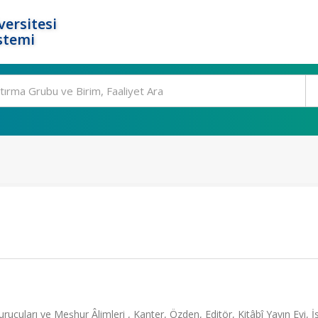
ersitesi
stemi
arı ve Meşhur Âlimleri , Kanter, Özden, Editör, Kitâbî Yayın Evi, İs