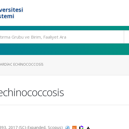
ersitesi
stemi
CARDIAC ECHINOCOCCOSIS
 echinococcosis
393, 2017 (SCI-Expanded, Scopus)