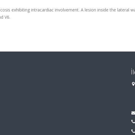
sis exhibiting intracardiac involvement. A lesion inside the lateral wa
nd V6.
İ