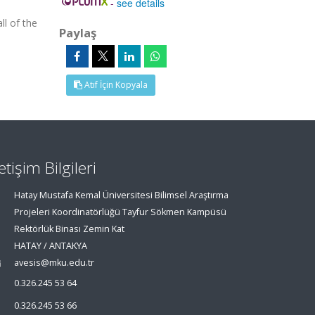
-
see details
ll of the
Paylaş
Atıf İçin Kopyala
letişim Bilgileri
Hatay Mustafa Kemal Üniversitesi Bilimsel Araştırma
Projeleri Koordinatörlüğü Tayfur Sökmen Kampüsü
Rektörlük Binası Zemin Kat
HATAY / ANTAKYA
avesis@mku.edu.tr
0.326.245 53 64
0.326.245 53 66