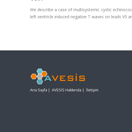
We describe a case of multisystemic cystic echinococco
left ventricle induced negative T waves on leads V5 a
Ana Sayfa
|
AVESİS Hakkında
|
İletişim