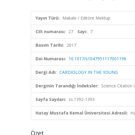
Yayın Türü:
Makale / Editöre Mektup
Cilt numarası:
27
Sayı:
7
Basım Tarihi:
2017
Doi Numarası:
10.1017/s1047951117001196
Dergi Adı:
CARDIOLOGY IN THE YOUNG
Derginin Tarandığı İndeksler:
Science Citation
Sayfa Sayıları:
ss.1392-1393
Hatay Mustafa Kemal Üniversitesi Adresli:
Ha
Özet