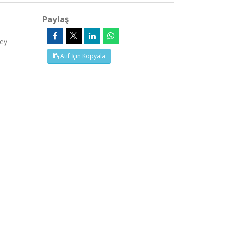
Paylaş
ney
Atıf İçin Kopyala