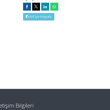
Atıf İçin Kopyala
letişim Bilgileri