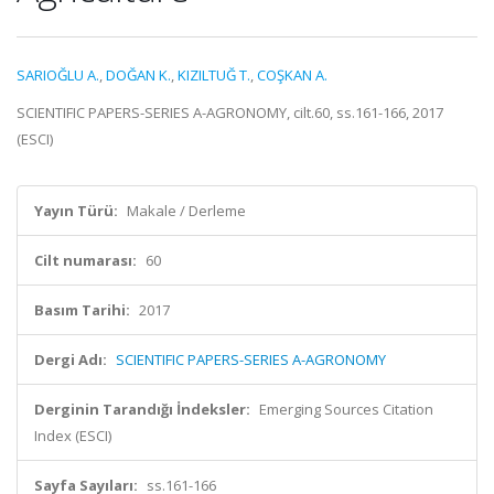
SARIOĞLU A.
,
DOĞAN K.
,
KIZILTUĞ T.
,
COŞKAN A.
SCIENTIFIC PAPERS-SERIES A-AGRONOMY, cilt.60, ss.161-166, 2017
(ESCI)
Yayın Türü:
Makale / Derleme
Cilt numarası:
60
Basım Tarihi:
2017
Dergi Adı:
SCIENTIFIC PAPERS-SERIES A-AGRONOMY
Derginin Tarandığı İndeksler:
Emerging Sources Citation
Index (ESCI)
Sayfa Sayıları:
ss.161-166