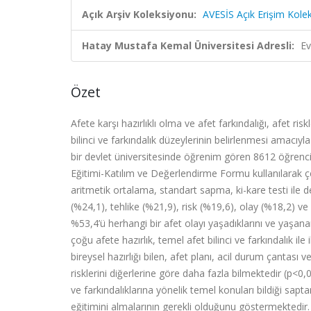
Açık Arşiv Koleksiyonu:
AVESİS Açık Erişim Kole
Hatay Mustafa Kemal Üniversitesi Adresli:
Ev
Özet
Afete karşı hazırlıklı olma ve afet farkındalığı, afet ri
bilinci ve farkındalık düzeylerinin belirlenmesi amacıyl
bir devlet üniversitesinde öğrenim gören 8612 öğrenci olu
Eğitimi-Katılım ve Değerlendirme Formu kullanılarak çe
aritmetik ortalama, standart sapma, ki-kare testi ile değ
(%24,1), tehlike (%21,9), risk (%19,6), olay (%18,2) ve i
%53,4’ü herhangi bir afet olayı yaşadıklarını ve yaşan
çoğu afete hazırlık, temel afet bilinci ve farkındalık il
bireysel hazırlığı bilen, afet planı, acil durum çantası v
risklerini diğerlerine göre daha fazla bilmektedir (p<0
ve farkındalıklarına yönelik temel konuları bildiği sapta
eğitimini almalarının gerekli olduğunu göstermektedir.