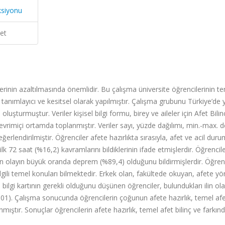
ksiyonu
et
sklerinin azaltılmasında önemlidir. Bu çalışma üniversite öğrencilerinin t
a tanımlayıcı ve kesitsel olarak yapılmıştır. Çalışma grubunu Türkiye’de 
şturmuştur. Veriler kişisel bilgi formu, birey ve aileler için Afet Bilin
vrimiçi ortamda toplanmıştır. Veriler sayı, yüzde dağılımı, min.-max. de
erlendirilmiştir. Öğrenciler afete hazırlıkta sırasıyla, afet ve acil duru
lk 72 saat (%16,2) kavramlarını bildiklerinin ifade etmişlerdir. Öğrencile
an olayın büyük oranda deprem (%89,4) olduğunu bildirmişlerdir. Öğrenc
e ilgili temel konuları bilmektedir. Erkek olan, fakültede okuyan, afete yö
e bilgi kartının gerekli olduğunu düşünen öğrenciler, bulundukları ilin ola
,001). Çalışma sonucunda öğrencilerin çoğunun afete hazırlık, temel afet
nmıştır. Sonuçlar öğrencilerin afete hazırlık, temel afet bilinç ve farkınd