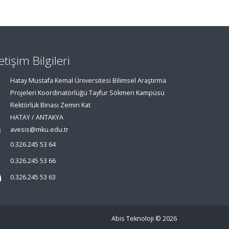
letişim Bilgileri
Hatay Mustafa Kemal Üniversitesi Bilimsel Araştırma
Projeleri Koordinatörlüğü Tayfur Sökmen Kampüsü
Rektörlük Binası Zemin Kat
HATAY / ANTAKYA
avesis@mku.edu.tr
0.326.245 53 64
0.326.245 53 66
0.326.245 53 63
Abis Teknoloji
© 2026