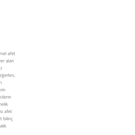
emel afet
yer alan
ci
ğerleri,
m
rin
ilerin
nelik
sı afet
 bilinç
alık