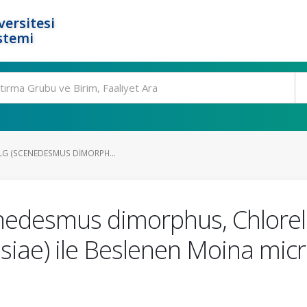
ersitesi
stemi
ALG (SCENEDESMUS DIMORPH...
cenedesmus dimorphus, Chlorell
iae) ile Beslenen Moina micr