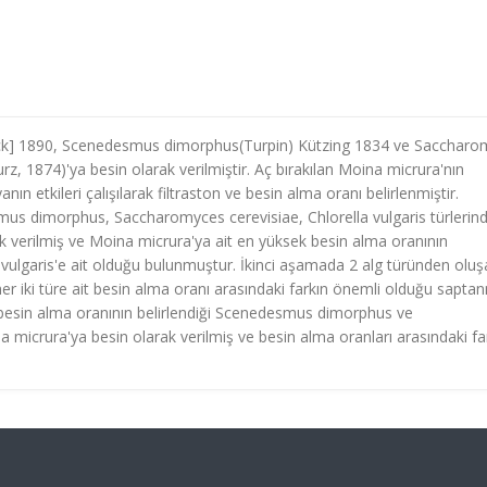
rinck] 1890, Scenedesmus dimorphus(Turpin) Kützing 1834 ve Sacchar
, 1874)'ya besin olarak verilmiştir. Aç bırakılan Moina micrura'nın
nın etkileri çalışılarak filtraston ve besin alma oranı belirlenmiştir.
mus dimorphus, Saccharomyces cerevisiae, Chlorella vulgaris türlerin
k verilmiş ve Moina micrura'ya ait en yüksek besin alma oranının
 vulgaris'e ait olduğu bulunmuştur. İkinci aşamada 2 alg türünden olu
er iki türe ait besin alma oranı arasındaki farkın önemli olduğu saptan
besin alma oranının belirlendiği Scenedesmus dimorphus ve
micrura'ya besin olarak verilmiş ve besin alma oranları arasındaki fa