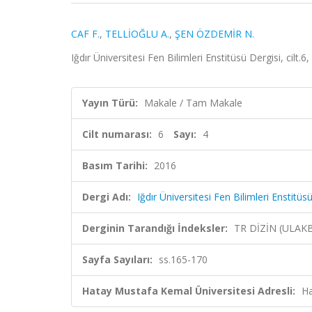
CAF F.
,
TELLİOĞLU A.
,
ŞEN ÖZDEMİR N.
Iğdır Üniversitesi Fen Bilimleri Enstitüsü Dergisi, cilt.
Yayın Türü:
Makale / Tam Makale
Cilt numarası:
6
Sayı:
4
Basım Tarihi:
2016
Dergi Adı:
Iğdır Üniversitesi Fen Bilimleri Enstitüs
Derginin Tarandığı İndeksler:
TR DİZİN (ULAK
Sayfa Sayıları:
ss.165-170
Hatay Mustafa Kemal Üniversitesi Adresli:
Ha