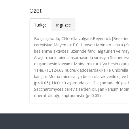
Özet
Türkçe
İngilizce
Bu çalışmada, Chlorella vulgarisBeyerinck [Beije
cerevisiae Meyen ex E.C. Hansen Moina micrura (Kurz
beslenme aktivitesi üzerinde farklı alg türleri ve maya
Araştırmanın birinci aşamasında sırasıyla Scenedes
oluşan besin karışımı Moina micrura 'ya besin olara
1148.71±124.68 hücre/kladoser/dakika ile Chlorella
karışım Moina micrura 'ya besin olarak verilmiş ve h
(p< 0.05). Üçüncü aşamada ise, 2. aşamada düşük 
Saccharomyces cerevisiae'den oluşan karışım Moina 
önemli olduğu saptanmıştır (p<0.05).