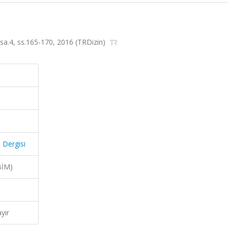
6, sa.4, ss.165-170, 2016 (TRDizin)
ü Dergisi
BİM)
yır