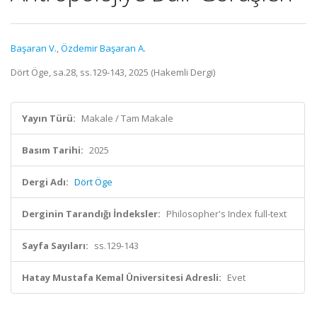
Başaran V.
,
Özdemir Başaran A.
Dört Öge, sa.28, ss.129-143, 2025 (Hakemli Dergi)
Yayın Türü:
Makale / Tam Makale
Basım Tarihi:
2025
Dergi Adı:
Dört Öge
Derginin Tarandığı İndeksler:
Philosopher's Index full-text
Sayfa Sayıları:
ss.129-143
Hatay Mustafa Kemal Üniversitesi Adresli:
Evet