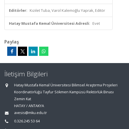
Editörler:
Kızılet Tuba, Varol Kalemoğlu Yaprak, Editör
Hatay Mustafa Kemal Üniversitesi Adresli:
Evet
Paylaş
İletişim Bilgileri
Hatay Mustafa Kemal Üniversitesi Bilimsel Araştırma Projeleri
Koordinatörlüğü Tayfur Sökmen Kampüsü Rektörlük Binası
Zemin Kat
HATAY / ANTAKYA
avesis@mku.edu.tr
0.326.245 53 64