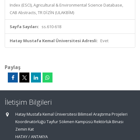
Index (ESCI), Agricultural & Environmental Science Database,
CAB Abstracts, TR DİZİN (ULAKBİM)
Sayfa Sayıları:
ss.610-618
Hatay Mustafa Kemal Üniversitesi Adresli:
Evet
Paylaş
İletişim Bilgileri
Hatay Mustafa Kemal Üniversitesi Bilimsel Araştırma Projeleri
Koordinatörlüğü Tayfur Sökmen Kampüsü Rektörlük Binası
Zemin Kat
HATAY / ANTAKYA