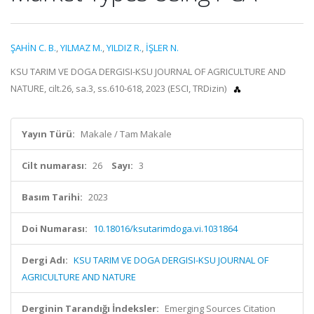
ŞAHİN C. B.
,
YILMAZ M.
,
YILDIZ R.
,
İŞLER N.
KSU TARIM VE DOGA DERGISI-KSU JOURNAL OF AGRICULTURE AND
NATURE, cilt.26, sa.3, ss.610-618, 2023 (ESCI, TRDizin)
Yayın Türü:
Makale / Tam Makale
Cilt numarası:
26
Sayı:
3
Basım Tarihi:
2023
Doi Numarası:
10.18016/ksutarimdoga.vi.1031864
Dergi Adı:
KSU TARIM VE DOGA DERGISI-KSU JOURNAL OF
AGRICULTURE AND NATURE
Derginin Tarandığı İndeksler:
Emerging Sources Citation