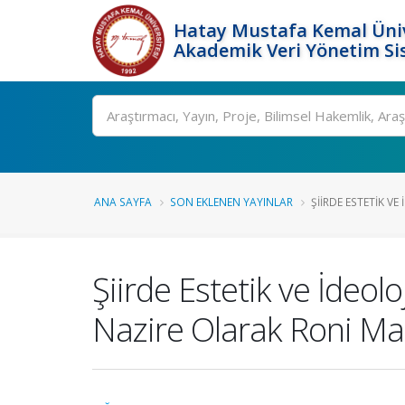
Hatay Mustafa Kemal Üniv
Akademik Veri Yönetim Si
Ara
ANA SAYFA
SON EKLENEN YAYINLAR
ŞIIRDE ESTETIK VE
Şiirde Estetik ve İdeolo
Nazire Olarak Roni Margu