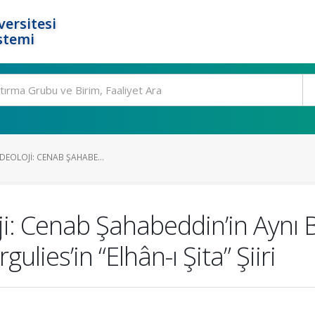
ersitesi
stemi
 İDEOLOJI: CENAB ŞAHABE...
ji: Cenab Şahabeddin’in Aynı Baş
lies’in “Elhân-ı Şita” Şiiri