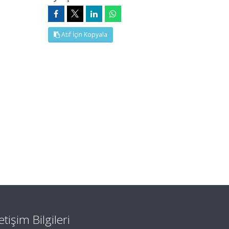
Atıf İçin Kopyala
letişim Bilgileri