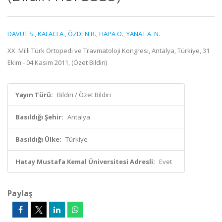
DAVUT S.
,
KALACI A.
,
ÖZDEN R.
,
HAPA O.
,
YANAT A. N.
XX. Milli Türk Ortopedi ve Travmatoloji Kongresi, Antalya, Türkiye, 31
Ekim - 04 Kasım 2011, (Özet Bildiri)
Yayın Türü:
Bildiri / Özet Bildiri
Basıldığı Şehir:
Antalya
Basıldığı Ülke:
Türkiye
Hatay Mustafa Kemal Üniversitesi Adresli:
Evet
Paylaş