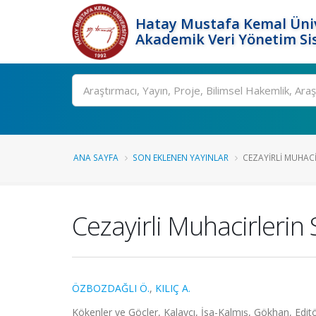
Hatay Mustafa Kemal Üniv
Akademik Veri Yönetim Si
Ara
ANA SAYFA
SON EKLENEN YAYINLAR
CEZAYIRLI MUHACIR
Cezayirli Muhacirlerin 
ÖZBOZDAĞLI Ö.
,
KILIÇ A.
Kökenler ve Göçler, Kalaycı, İsa-Kalmış, Gökhan, Edi