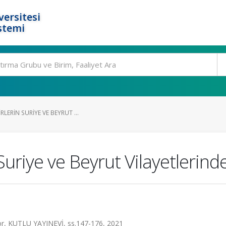
ersitesi
stemi
LERIN SURIYE VE BEYRUT ...
Suriye ve Beyrut Vilayetlerind
tör, KUTLU YAYINEVİ, ss.147-176, 2021