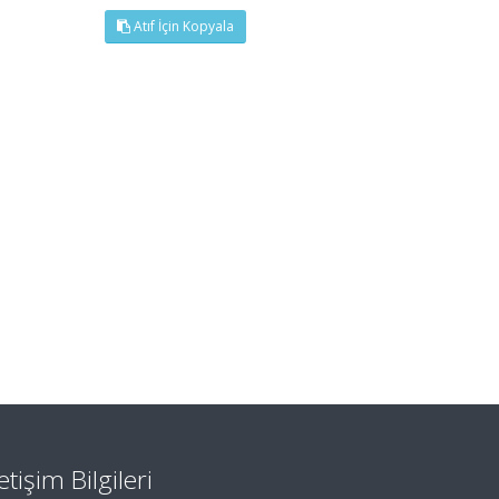
Atıf İçin Kopyala
letişim Bilgileri