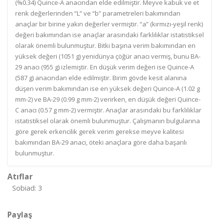
(%0.34) Quince-A anacından elde edilmiştir. Meyve kabuk ve et
renk değerlerinden “L” ve “b” parametreleri bakımından
anaçlar bir birine yakın değerler vermiştir. “a” (kırmızı-yeşil renk)
değeri bakımından ise anaçlar arasındaki farklılıklar istatistiksel
olarak önemli bulunmuştur. Bitki başına verim bakımından en
yüksek değeri (1051 g) yenidünya çöğür anacı vermiş, bunu BA-
29 anacı (955 g) izlemiştir. En düşük verim değeri ise Quince-A
(587 g) anacından elde edilmiştir. Birim gövde kesit alanına
düşen verim bakımından ise en yüksek değeri Quince-A (1.02 g
mm-2) ve BA-29 (0.99 g mm-2) verirken, en düşük değeri Quince-
C anacı (0.57 g mm-2) vermiştir. Anaçlar arasındaki bu farklılıklar
istatistiksel olarak önemli bulunmuştur. Çalışmanın bulgularına
göre gerek erkencilik gerek verim gerekse meyve kalitesi
bakımından BA-29 anacı, öteki anaçlara göre daha başarılı
bulunmuştur.
Atıflar
Sobiad: 3
Paylaş