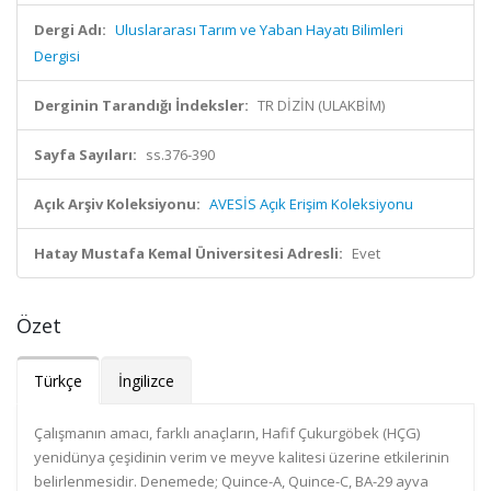
Dergi Adı:
Uluslararası Tarım ve Yaban Hayatı Bilimleri
Dergisi
Derginin Tarandığı İndeksler:
TR DİZİN (ULAKBİM)
Sayfa Sayıları:
ss.376-390
Açık Arşiv Koleksiyonu:
AVESİS Açık Erişim Koleksiyonu
Hatay Mustafa Kemal Üniversitesi Adresli:
Evet
Özet
Türkçe
İngilizce
Çalışmanın amacı, farklı anaçların, Hafif Çukurgöbek (HÇG)
yenidünya çeşidinin verim ve meyve kalitesi üzerine etkilerinin
belirlenmesidir. Denemede; Quince-A, Quince-C, BA-29 ayva