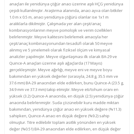
anaçları ile yenidünya çöğür anacı üzerine aşılı HÇG yenidünya
çeşidi kullanılmıştır. Araştırma alanında, anacı ayva olan bitkiler
1.0 m x 0.5 m, anacı yenidünya çöğürü olanlar ise 1x1 m
aralıklarla dikilmiştir. Çalışmada yer alan çeşit/anaç
kombinasyonlarının meyve pomolojik ve verim özellikleri
belirlenmiştir. Meyve kalitesini belirlemek amacıyla her
çeşit/anaç kombinasyonundan tesadüfi olarak 50 meyve
alınmış ve 5 yinelemeli olarak fiziksel ölçüm ve kimyasal
analizler yapılmıştır. Meyve olgunlaşması ilk olarak BA-29 ve
Quince-A anaçları üzerine aşılı ağaçlarda (17 Mayıs)
gerçekleşmiştir. Meyve ağırlığı, meyve eni ve meyve boyu
bakımından en yüksek değerler (sırasıyla, 24.8 g, 35.5 mm ve
37.6 mm) BA-29 anacından elde edilirken, bunu Quince-A (23.5 g,
34.9 mm ve 37.3 mm) takip etmiştir. Meyve eti/tohum oranı en
yüksek (3.2) Quince-A anacında, en düşük (2.5) yenidünya çöğür
anacında belirlenmiştir. Suda çözünebilir kuru madde miktarı
bakımından, yenidünya çöğür anacı en yüksek değere (%11.3)
sahipken, Quince-A anacı en düşük değere (%9.2) sahip
olmuştur. Titre edilebilir toplam asitlik yönünden en yüksek
değer (%0.51) BA-29 anacından elde edilirken, en düşük değer