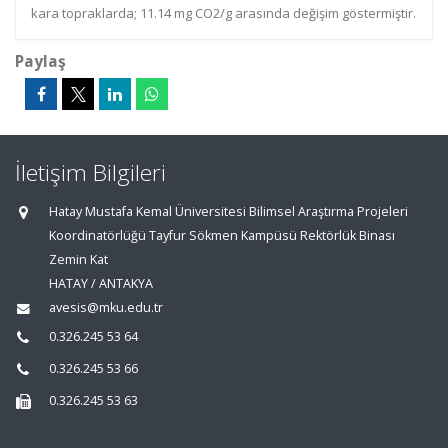
kara topraklarda; 11.14 mg CO2/g arasında değişim göstermiştir.
Paylaş
İletişim Bilgileri
Hatay Mustafa Kemal Üniversitesi Bilimsel Araştırma Projeleri
Koordinatörlüğü Tayfur Sökmen Kampüsü Rektörlük Binası
Zemin Kat
HATAY / ANTAKYA
avesis@mku.edu.tr
0.326.245 53 64
0.326.245 53 66
0.326.245 53 63