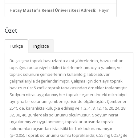
Hatay Mustafa Kemal Üniversitesi Adresli:
Hayır
Özet
Türkçe
İngilizce
Bu çalışma toprak havuzlarda azot gübrelerinin, havuz taban
toprağına potansiyel etkileri belirlemek amacıyla yapılmış ve
toprak solunum çemberlerinin kullanıldığı laboratuvar
çalışmalarıyla değerlendirilmiştir. Çalışma için dört ayrı toprak
havuzun üst 5 cm’lik toprak tabakasından örnekler toplanmıştır.
Sodyum nitrat uygulanmış her toprak segmentindeki mikrobiyel
ayrışma bir solunum çemberi içerisinde ölçülmüştür. Çemberler
25°C de, karanlıkta kuluçka edilmiş ve 1, 2, 4, 8, 12, 16, 20, 24, 28,
32, 36, 46. günlerdeki solunumu ölçülmüştür. Sodyum nitrat
uygulanmış ve uygulanmamış topraklar arasında toprak
solunumları açısından istatistiki bir fark bulunamamıştır
(p<0.05). Toprak solunumu kumlu topraklarda; 6.55 mg CO2/g ile