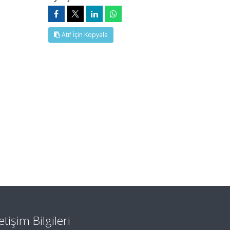
Atıf İçin Kopyala
letişim Bilgileri