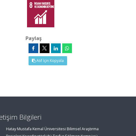
Paylaş
Atıf İçin Kopyala
letişim Bilgileri
Hatay Mustafa Kemal Üniversitesi Bilimsel Araştırma