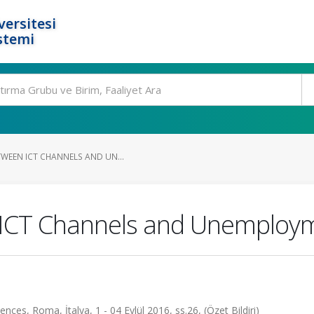
ersitesi
stemi
TWEEN ICT CHANNELS AND UN...
 ICT Channels and Unemploy
ces, Roma, İtalya, 1 - 04 Eylül 2016, ss.26, (Özet Bildiri)