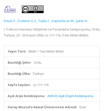
Ertürk E.
,
Özdemir A. E.
,
Toplu C.
,
Kaplankıran M.
,
Şahin H.
I. Trabzon Hurması Yetiştirme ve Pazarlama Sempozyumu, Ordu,
Türkiye, 25 - 26 Kasım 2004, ss.111-116, (Tam Metin Bildiri)
Yayın Türü:
Bildiri / Tam Metin Bildiri
Basıldığı Şehir:
Ordu
Basıldığı Ülke:
Türkiye
Sayfa Sayıları:
ss.111-116
Açık Arşiv Koleksiyonu:
AVESİS Açık Erişim Koleksiyonu
Hatay Mustafa Kemal Üniversitesi Adresli:
Evet