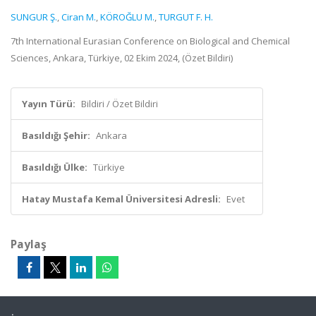
SUNGUR Ş.
,
Ciran M.
,
KÖROĞLU M.
,
TURGUT F. H.
7th International Eurasian Conference on Biological and Chemical
Sciences, Ankara, Türkiye, 02 Ekim 2024, (Özet Bildiri)
Yayın Türü:
Bildiri / Özet Bildiri
Basıldığı Şehir:
Ankara
Basıldığı Ülke:
Türkiye
Hatay Mustafa Kemal Üniversitesi Adresli:
Evet
Paylaş