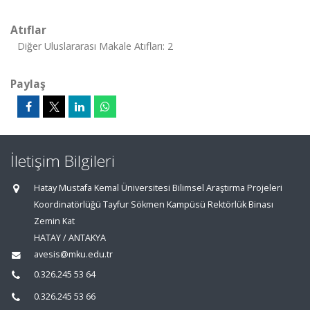
Atıflar
Diğer Uluslararası Makale Atıfları: 2
Paylaş
İletişim Bilgileri
Hatay Mustafa Kemal Üniversitesi Bilimsel Araştırma Projeleri
Koordinatörlüğü Tayfur Sökmen Kampüsü Rektörlük Binası
Zemin Kat
HATAY / ANTAKYA
avesis@mku.edu.tr
0.326.245 53 64
0.326.245 53 66