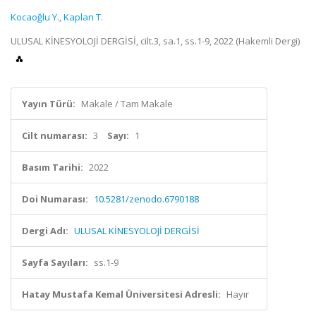
Kocaoğlu Y.
,
Kaplan T.
ULUSAL KİNESYOLOJİ DERGİSİ, cilt.3, sa.1, ss.1-9, 2022 (Hakemli Dergi)
Yayın Türü:
Makale / Tam Makale
Cilt numarası:
3
Sayı:
1
Basım Tarihi:
2022
Doi Numarası:
10.5281/zenodo.6790188
Dergi Adı:
ULUSAL KİNESYOLOJİ DERGİSİ
Sayfa Sayıları:
ss.1-9
Hatay Mustafa Kemal Üniversitesi Adresli:
Hayır