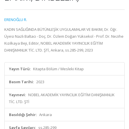
ERENOĞLU R.
KADIN SAĞLIĞINDA BÜTÜNLEŞİK UYGULAMALAR VE BAKIM, Dr. Öğr.
Üyesi Nazlı Baltacı - Doç. Dr. Özlem Doğan Yüksekol - Prof. Dr. Nezihe
Kızılkaya Beji, Editör, NOBEL AKADEMİK YAYINCILIK EĞİTİM
DANIŞMANLIK TİC. LTD. ŞTİ, Ankara, ss.285-299, 2023
Yayın Türü:
Kitapta Bölüm / Mesleki Kitap
Basım Tarihi:
2023
Yayınevi:
NOBEL AKADEMİK YAYINCILIK EĞİTİM DANIŞMANLIK
TİC. LTD. ŞTİ
Basıldığı Şehir:
Ankara
Sayfa Sayıları:
ss.285-299