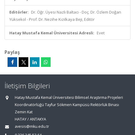
Editörler:
Dr. Öğr. Üyesi Nazlı Baltacı - Doç. Dr. Özlem Doğan
Yüksekol - Prof. Dr. Nezihe Kızılkaya Beji, Editör
Hatay Mustafa Kemal Üniversitesi Adresli:
Evet
Paylaş
İletişim Bilgileri
Hatay Mustafa Kemal Üniversitesi Bilimsel Araştırma Projeleri
Koordinatörlüğü Tayfur Sökmen Kampüsü Rektörlük Binası
Zemin Kat
HATAY / ANTAKYA
avesis@mku.edu.tr