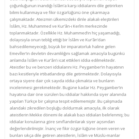
çoğunluğunun inandığı İslâm’a karşı iddialarını dile getirirken
bilimi kullanmaya ve fikir özgürlüğünü öne çıkarmaya
çalışmaktadır. Ateizmin ülkemizdeki dinle alakalı eleştirileri
İslâm, Hz. Muhammed ve Kur’ân-ı Kerîm merkezinde
toplanmaktadır. Özellikle Hz. Muhammed’in hiç yaşamadığı,
dolayısıyla onun tebliğ ettiği bir İslâm ve Kur’ân’dan
bahsedilemeyeceği, büyük bir imparatorluk haline gelen
Emevîler’in devletin devamlılığını sağlamak amacıyla bugünkü
anlamda İslâm ve Kur’ân’ı icat ettikleri iddia edilmektedir.
Ateistler bu ve benzeri iddialarını Hz. Peygamber’in hayatının
bazı kesitleriyle irtibatlandırıp dile getirmektedir. Dolayısıyla
ortaya siyere dair çok sayıda iddia çıkmakta ve bunların
incelenmesi gerekmektedir. Bugüne kadar Hz. Peygamber’in
hayatına dair öne sürülen bu iddialar hakkında siyer alanında
yapılan Türkçe bir çalışma tespit edilememiştir. Bu çalışmada
alandaki zikredilen boşluğu doldurmak amacıyla, ilk olarak
ateistlerin Mekke dönemi ile alakalı bazı iddiaları belirlenmiş; bu
iddialar konularına göre sınıflandırılarak siyer açısından
değerlendirilmiştir. İnanç ve fikir özgür-lüğüne önem veren ve
bunları sıkça dile getiren ateistlerin, İslâm ve Müslü-manlar