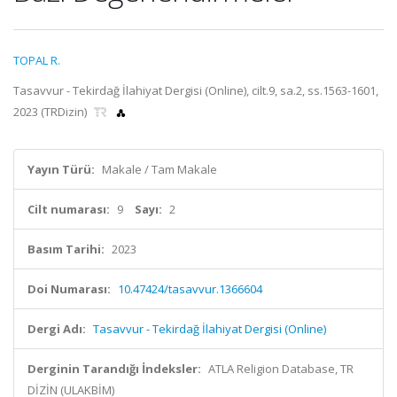
TOPAL R.
Tasavvur - Tekirdağ İlahiyat Dergisi (Online), cilt.9, sa.2, ss.1563-1601,
2023 (TRDizin)
Yayın Türü:
Makale / Tam Makale
Cilt numarası:
9
Sayı:
2
Basım Tarihi:
2023
Doi Numarası:
10.47424/tasavvur.1366604
Dergi Adı:
Tasavvur - Tekirdağ İlahiyat Dergisi (Online)
Derginin Tarandığı İndeksler:
ATLA Religion Database, TR
DİZİN (ULAKBİM)