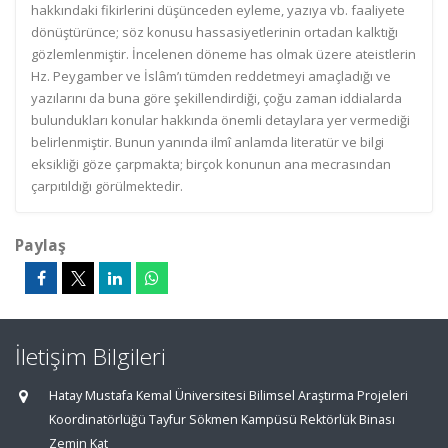
hakkındaki fikirlerini düşünceden eyleme, yazıya vb. faaliyete
dönüştürünce; söz konusu hassasiyetlerinin ortadan kalktığı
gözlemlenmiştir. İncelenen döneme has olmak üzere ateistlerin
Hz. Peygamber ve İslâm’ı tümden reddetmeyi amaçladığı ve
yazılarını da buna göre şekillendirdiği, çoğu zaman iddialarda
bulundukları konular hakkında önemli detaylara yer vermediği
belirlenmiştir. Bunun yanında ilmî anlamda literatür ve bilgi
eksikliği göze çarpmakta; birçok konunun ana mecrasından
çarpıtıldığı görülmektedir.
Paylaş
İletişim Bilgileri
Hatay Mustafa Kemal Üniversitesi Bilimsel Araştırma Projeleri
Koordinatörlüğü Tayfur Sökmen Kampüsü Rektörlük Binası
Zemin Kat