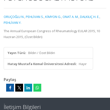
ORUÇOĞLU N.
,
PEHLİVAN S.
,
KİMYON G.
,
ONAT A. M.
,
DALKILIÇ H. E.
,
PEHLİVAN Y.
The Annual European Congress of Rheumatology EULAR 2015, 10
Haziran 2015, (Özet Bildiri)
Yayın Türü:
Bildiri / Özet Bildiri
Hatay Mustafa Kemal Üniversitesi Adresli:
Hayır
Paylaş
İletişim Bilgileri