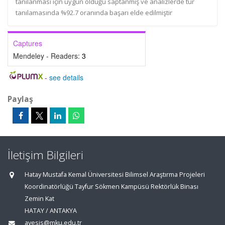
tanılanması için uygun olduğu saptanmış ve analizlerde tür
tanılamasında %92.7 oranında başarı elde edilmiştir
Captures
Mendeley - Readers:
3
-
see details
Paylaş
İletişim Bilgileri
Hatay Mustafa Kemal Üniversitesi Bilimsel Araştırma Projeleri
Koordinatörlüğü Tayfur Sökmen Kampüsü Rektörlük Binası
Zemin Kat
HATAY / ANTAKYA
avesis@mku.edu.tr