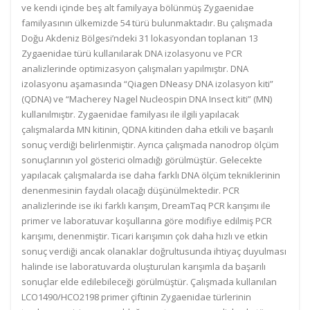
ve kendi içinde beş alt familyaya bölünmüş Zygaenidae
familyasının ülkemizde 54 türü bulunmaktadır. Bu çalışmada
Doğu Akdeniz Bölgesi’ndeki 31 lokasyondan toplanan 13
Zygaenidae türü kullanılarak DNA izolasyonu ve PCR
analizlerinde optimizasyon çalışmaları yapılmıştır. DNA
izolasyonu aşamasında “Qiagen DNeasy DNA izolasyon kiti”
(QDNA) ve “Macherey Nagel Nucleospin DNA Insect kiti” (MN)
kullanılmıştır. Zygaenidae familyası ile ilgili yapılacak
çalışmalarda MN kitinin, QDNA kitinden daha etkili ve başarılı
sonuç verdiği belirlenmiştir. Ayrıca çalışmada nanodrop ölçüm
sonuçlarının yol gösterici olmadığı görülmüştür. Gelecekte
yapılacak çalışmalarda ise daha farklı DNA ölçüm tekniklerinin
denenmesinin faydalı olacağı düşünülmektedir. PCR
analizlerinde ise iki farklı karışım, DreamTaq PCR karışımı ile
primer ve laboratuvar koşullarına göre modifiye edilmiş PCR
karışımı, denenmiştir. Ticari karışımın çok daha hızlı ve etkin
sonuç verdiği ancak olanaklar doğrultusunda ihtiyaç duyulması
halinde ise laboratuvarda oluşturulan karışımla da başarılı
sonuçlar elde edilebileceği görülmüştür. Çalışmada kullanılan
LCO1490/HCO2198 primer çiftinin Zygaenidae türlerinin