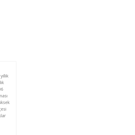
ıllık
lık
06
ması
üksek
çesi
lar