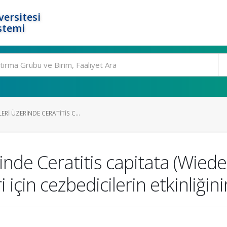
ersitesi
stemi
RI ÜZERINDE CERATITIS C...
rinde Ceratitis capitata (Wied
i için cezbedicilerin etkinliğini