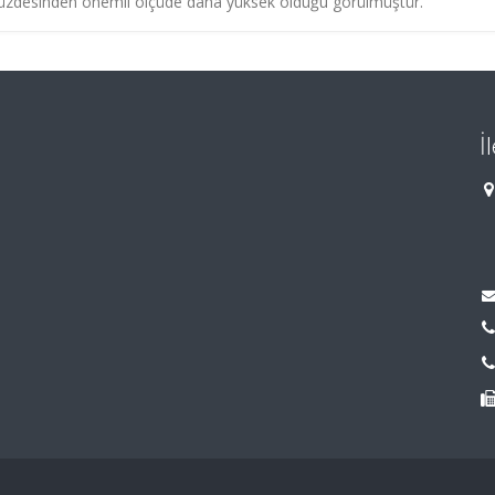
n yüzdesinden önemli ölçüde daha yüksek olduğu görülmüştür.
İ