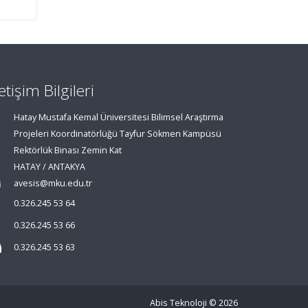
letişim Bilgileri
Hatay Mustafa Kemal Üniversitesi Bilimsel Araştırma
Projeleri Koordinatörlüğü Tayfur Sökmen Kampüsü
Rektörlük Binası Zemin Kat
HATAY / ANTAKYA
avesis@mku.edu.tr
0.326.245 53 64
0.326.245 53 66
0.326.245 53 63
Abis Teknoloji
© 2026