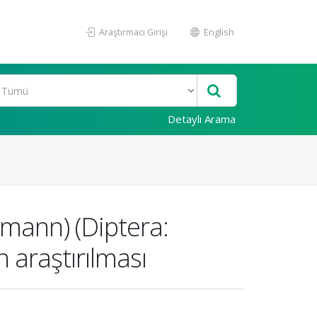
Araştırmacı Girişi
English
Detaylı Arama
emann) (Diptera:
n araştırılması