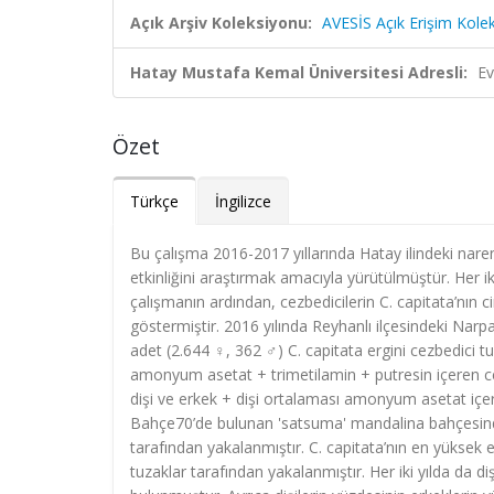
Açık Arşiv Koleksiyonu:
AVESİS Açık Erişim Kole
Hatay Mustafa Kemal Üniversitesi Adresli:
Ev
Özet
Türkçe
İngilizce
Bu çalışma 2016-2017 yıllarında Hatay ilindeki narenc
etkinliğini araştırmak amacıyla yürütülmüştür. Her iki y
çalışmanın ardından, cezbedicilerin C. capitata’nın cin
göstermiştir. 2016 yılında Reyhanlı ilçesindeki Nar
adet (2.644 ♀, 362 ♂) C. capitata ergini cezbedici t
amonyum asetat + trimetilamin + putresin içeren ce
dişi ve erkek + dişi ortalaması amonyum asetat içere
Bahçe70’de bulunan 'satsuma' mandalina bahçesinde
tarafından yakalanmıştır. C. capitata’nın en yüksek
tuzaklar tarafından yakalanmıştır. Her iki yılda da 