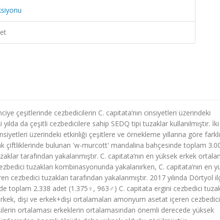
ksiyonu
et
iye çeşitlerinde cezbedicilerin C. capitata’nın cinsiyetleri üzerindeki
ılda da çeşitli cezbedicilere sahip SEDQ tipi tuzaklar kullanılmıştır. İki y
siyetleri üzerindeki etkinliği çeşitlere ve örnekleme yıllarına göre farklı
pak çiftliklerinde bulunan 'w-murcott' mandalina bahçesinde toplam 3.0
uzaklar tarafından yakalanmıştır. C. capitata’nın en yüksek erkek ortala
zbedici tuzakları kombinasyonunda yakalanırken, C. capitata’nın en y
n cezbedici tuzakları tarafından yakalanmıştır. 2017 yılında Dörtyol il
 toplam 2.338 adet (1.375♀, 963♂) C. capitata ergini cezbedici tuzak
 erkek, dişi ve erkek+dişi ortalamaları amonyum asetat içeren cezbedici
dişilerin ortalaması erkeklerin ortalamasından önemli derecede yüksek