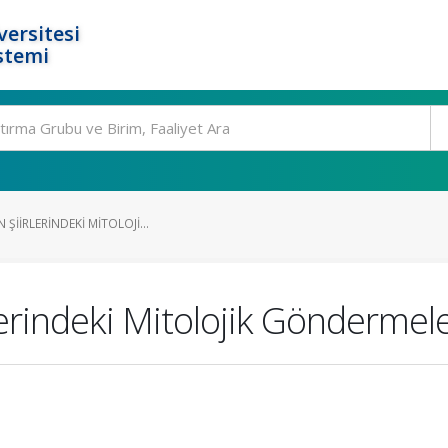
ersitesi
stemi
 ŞIIRLERINDEKI MITOLOJI...
lerindeki Mitolojik Göndermele