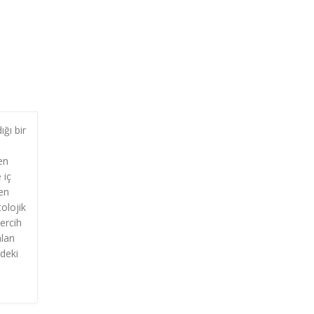
ığı bir
en
 iç
zen
tolojik
ercih
alan
ndeki