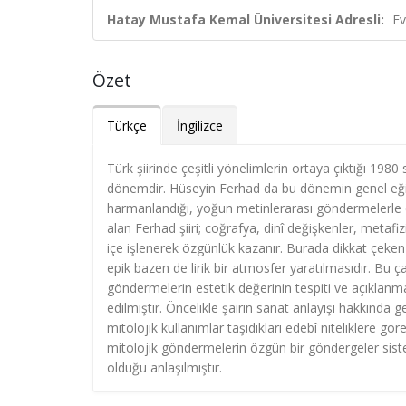
Hatay Mustafa Kemal Üniversitesi Adresli:
Ev
Özet
Türkçe
İngilizce
Türk şiirinde çeşitli yönelimlerin ortaya çıktığı 1980
dönemdir. Hüseyin Ferhad da bu dönemin genel eğili
harmanlandığı, yoğun metinlerarası göndermelerle d
alan Ferhad şiiri; coğrafya, dinî değişkenler, metafiz
içe işlenerek özgünlük kazanır. Burada dikkat çeken 
epik bazen de lirik bir atmosfer yaratılmasıdır. Bu ç
göndermelerin estetik değerinin tespiti ve açıklan
edilmiştir. Öncelikle şairin sanat anlayışı hakkında ge
mitolojik kullanımlar taşıdıkları edebî niteliklere gör
mitolojik göndermelerin özgün bir göndergeler sistemi
olduğu anlaşılmıştır.