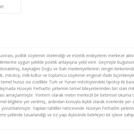
et
 sonrası, politik söylemin ötelendiği ve estetik endişelerin merkeze alınd
mlerine uygun şekilde poetik anlayışına şekil verir. Geçmişle bugünün
onatılmış, kaynağını Doğu ve Batı medeniyetlerinin zengin birikimind
ik, mitoloji, milli kültür ve toplumcu söylemin imgesel ifade biçimleriyle
temel husus ise özellikle Türk ve Yunan mitolojisindeki tipoloji ile ba
alışmada Hüseyin Ferhad’ın şiirlerinin temel bileşenlerinden biri olan mi
ması amaçlanmıştır. Yöntem olarak metin merkezli bir betimsel okuma t
nel bilgilere yer verilmiş, ardından konuyla ilişkili olarak eserlerde yer 
e yorumlanmıştır. Yapılan tahliller neticesinde Hüseyin Ferhad’ın şiirleri
 şeklinde tasarlandığı ve öz-yapı ilişkisinde belirleyici bir işleve sahip