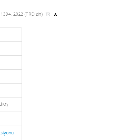
76-1394, 2022 (TRDizin)
BİM)
ksiyonu