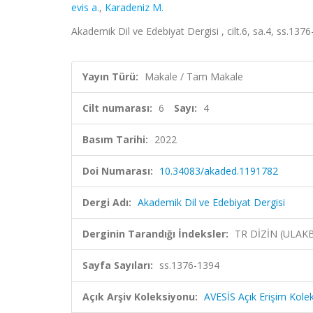
evis a.
,
Karadeniz M.
Akademik Dil ve Edebiyat Dergisi , cilt.6, sa.4, ss.13
Yayın Türü:
Makale / Tam Makale
Cilt numarası:
6
Sayı:
4
Basım Tarihi:
2022
Doi Numarası:
10.34083/akaded.1191782
Dergi Adı:
Akademik Dil ve Edebiyat Dergisi
Derginin Tarandığı İndeksler:
TR DİZİN (ULAK
Sayfa Sayıları:
ss.1376-1394
Açık Arşiv Koleksiyonu:
AVESİS Açık Erişim Kole